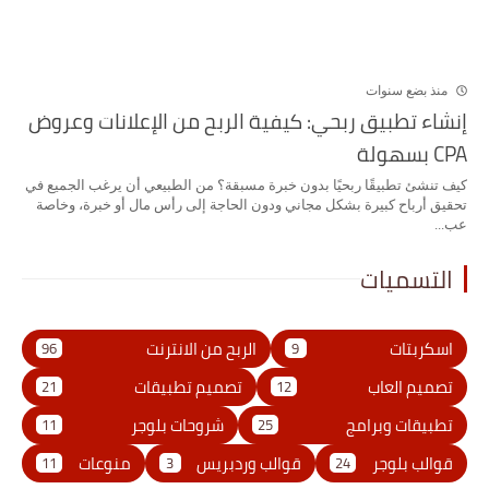
منذ بضع سنوات
إنشاء تطبيق ربحي: كيفية الربح من الإعلانات وعروض
CPA بسهولة
كيف تنشئ تطبيقًا ربحيًا بدون خبرة مسبقة؟ من الطبيعي أن يرغب الجميع في
تحقيق أرباح كبيرة بشكل مجاني ودون الحاجة إلى رأس مال أو خبرة، وخاصة
عب...
التسميات
اسكربتات
الربح من الانترنت
96
9
تصميم العاب
تصميم تطبيقات
21
12
تطبيقات وبرامج
شروحات بلوجر
11
25
قوالب بلوجر
قوالب وردبريس
منوعات
11
3
24