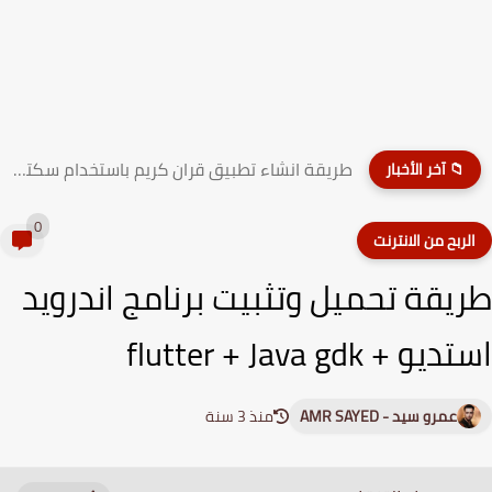
طريقة انشاء تطبيق قران كريم باستخدام سكتشوير ( بدون...
📁 آخر الأخبار
0
لربح من الانترنت
يقة تحميل وتثبيت برنامج اندرويد
و + flutter + Java gdk
عمرو سيد - AMR SAYED
منذ 3 سنة