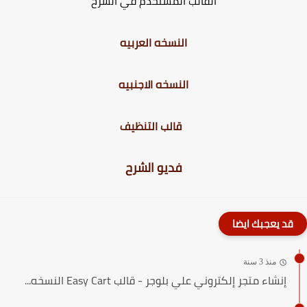
القالب المستخدم في الشرح
النسخه العربيه
النسخه الاجنبيه
قالب التنظيف
فديو الشرح
قد يعجبك ايضا
منذ 3 سنة
إنشاء متجر إلكتروني علي بلوجر - قالب Easy Cart النسخه...