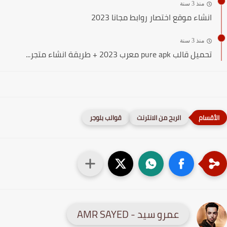
منذ 3 سنة
انشاء موقع اختصار روابط مجانا 2023
منذ 3 سنة
تحميل قالب pure apk معرب 2023 + طريقة انشاء متجر...
الربح من الانترنت
قوالب بلوجر
عمرو سيد - AMR SAYED