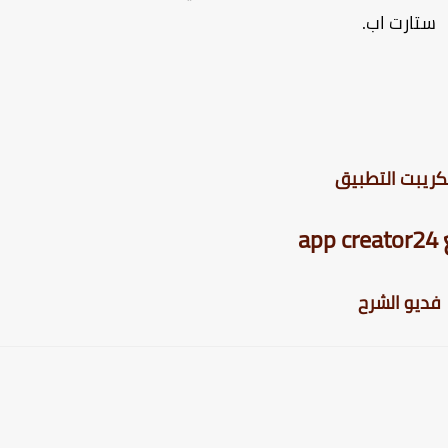
ستارت اب.
ريبت التطبيق
ap
فديو الشرح