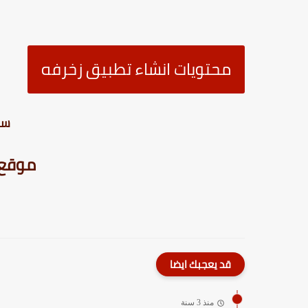
محتويات انشاء تطبيق زخرفه
سك
موقع p creator24
قد يعجبك ايضا
منذ 3 سنة