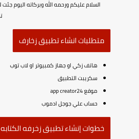
السلام عليكم ورحمه الله وبركاته اليوم جئت 
ت
متطلبات انشاء تطبيق زخارف
هاتف زكي او جهاز كمبيوتر او لاب توب
سكريبت التطبيق
موقع app creator24
حساب علي جوجل ادموب
خطوات إنشاء تطبيق زخرفه الكتابه