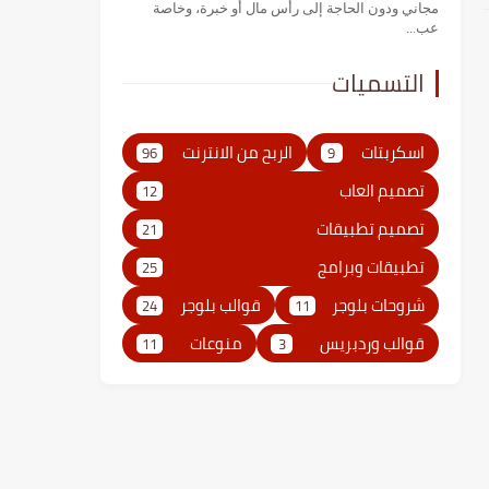
مجاني ودون الحاجة إلى رأس مال أو خبرة، وخاصة
عب...
التسميات
اسكربتات
الربح من الانترنت
96
9
تصميم العاب
12
تصميم تطبيقات
21
تطبيقات وبرامج
25
شروحات بلوجر
قوالب بلوجر
24
11
قوالب وردبريس
منوعات
11
3