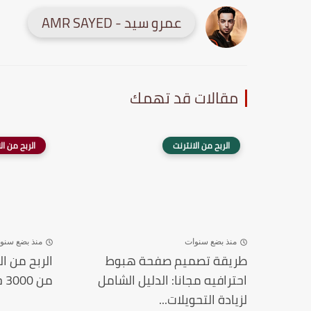
عمرو سيد - AMR SAYED
مقالات قد تهمك
الربح من الانترنت
الربح من ال
منذ بضع سنوات
منذ بضع سنو
طريقة تصميم صفحة هبوط
الربح من ا
احترافيه مجانا: الدليل الشامل
من 3000 جنيه في اليوم...
لزيادة التحويلات...