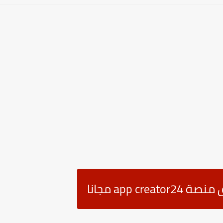
app  مجانا