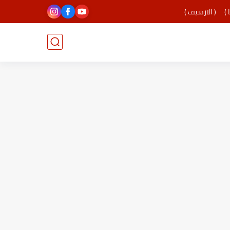
 )
( الارشيف )