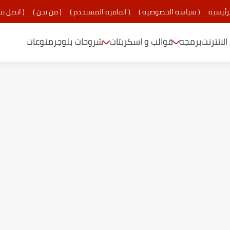
رئيسية
( سياسة الخصوصية )
( اتفاقيه المستخدم )
( من نحن )
( اتصل بنا
الانترنت
برمجه
قوالب و اسكربتات
شروحات بلوجر
منوعات