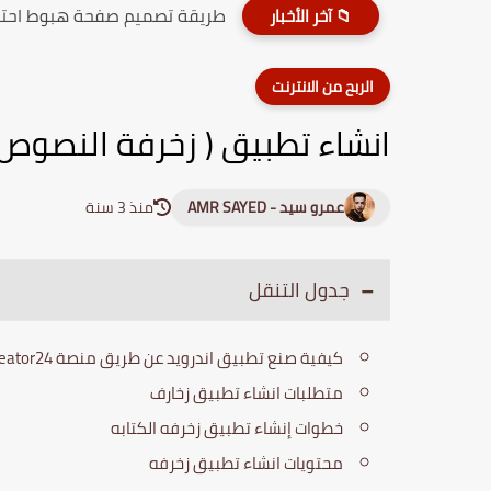
طريقة تصميم صفحة هبوط احترافيه
📁 آخر الأخبار
الربح من الانترنت
انشاء تطبيق ( زخرفة النصوص ) عن طريق
عمرو سيد - AMR SAYED
منذ 3 سنة
جدول التنقل
كيفية صنع تطبيق اندرويد عن طريق منصة app creator24 مجانا
متطلبات انشاء تطبيق زخارف
خطوات إنشاء تطبيق زخرفه الكتابه
محتويات انشاء تطبيق زخرفه